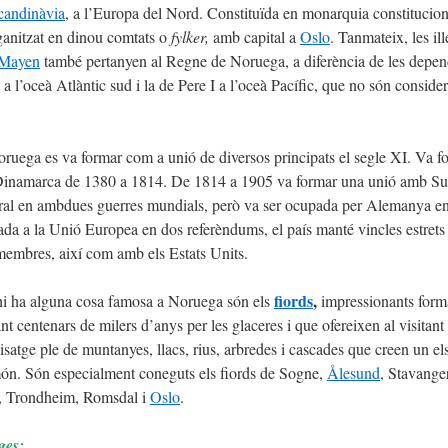
candinàvia
, a l’Europa del Nord. Constituïda en monarquia constituciona
organitzat en dinou comtats o
fylker,
amb capital a
Oslo
. Tanmateix, les il
 Mayen
també pertanyen al Regne de Noruega, a diferència de les depen
 a l’oceà Atlàntic sud i la de Pere I a l’oceà Pacífic, que no són conside
ruega es va formar com a unió de diversos principats el segle XI. Va f
Dinamarca de 1380 a 1814. De 1814 a 1905 va formar una unió amb Su
al en ambdues guerres mundials, però va ser ocupada per Alemanya en
trada a la Unió Europea en dos referèndums, el país manté vincles estret
 membres, així com amb els Estats Units.
fiords
,
 hi ha alguna cosa famosa a Noruega són els
impressionants form
nt centenars de milers d’anys per les glaceres i que ofereixen al visitant
isatge ple de muntanyes, llacs, rius, arbredes i cascades que creen un el
món. Són especialment coneguts els fiords de Sogne,
Ålesund
, Stavanger
k, Trondheim, Romsdal i
Oslo
.
ges: