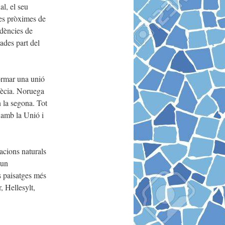
l, el seu
les pròximes de
dències de
rades part del
ormar una unió
ècia. Noruega
 la segona. Tot
s amb la Unió i
acions naturals
 un
s paisatges més
, Hellesylt,