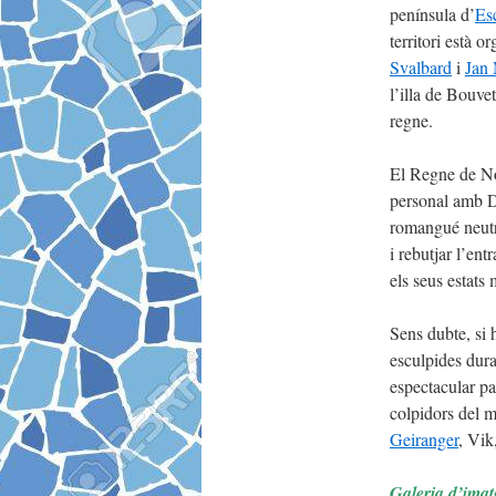
península d’
Es
territori està 
Svalbard
i
Jan
l’illa de Bouvet
regne.
El Regne de No
personal amb 
romangué neutr
i rebutjar l’en
els seus estats
Sens dubte, si
esculpides dura
espectacular pa
colpidors del 
Geiranger
, Vi
Galeria d’imat