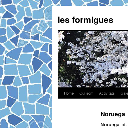
Vés
al
les formigues
contingut
Home
Qui som
Activitats
Gale
Noruega
, of
Noruega