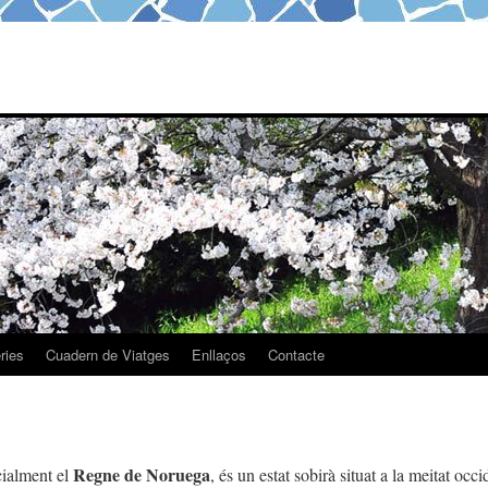
ries
Cuadern de Viatges
Enllaços
Contacte
Regne de Noruega
icialment el
, és un estat sobirà situat a la meitat occi